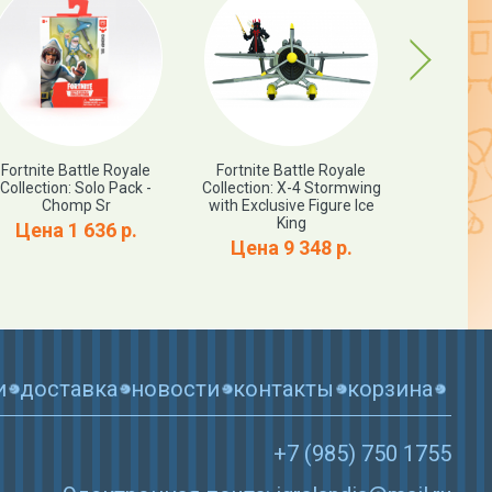
Next
Fortnite Battle Royale
Fortnite Battle Royale
Fortnite Pr
Collection: Solo Pack -
Collection: X-4 Stormwing
F
Chomp Sr
with Exclusive Figure Ice
Цена
King
Цена 1 636 р.
Цена 9 348 р.
и
доставка
новости
контакты
корзина
+7 (985) 750 1755