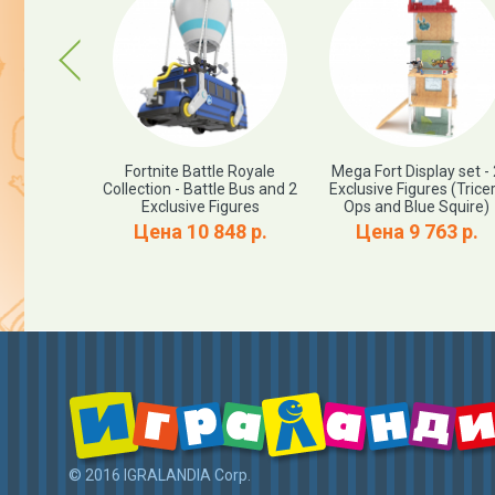
Previous
e Universe
Fortnite Battle Royale
Mega Fort Display set - 
luxe Beast
Collection - Battle Bus and 2
Exclusive Figures (Trice
ure Masters
Exclusive Figures
Ops and Blue Squire)
 Masterverse
Цена 10 848 р.
Цена 9 763 р.
Man Action
e
82 р.
© 2016 IGRALANDIA Corp.