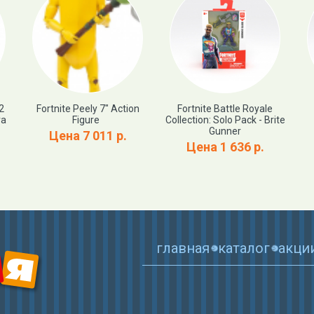
2
Fortnite Peely 7″ Action
Fortnite Battle Royale
ra
Figure
Collection: Solo Pack - Brite
Gunner
Цена 7 011 р.
Цена 1 636 р.
главная
каталог
акци