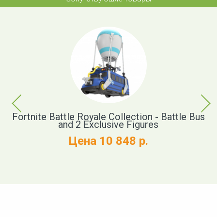
Previous
Next
xe
Fortnite Battle Royale Collection - Battle Bus
M
and 2 Exclusive Figures
Цена 10 848 р.