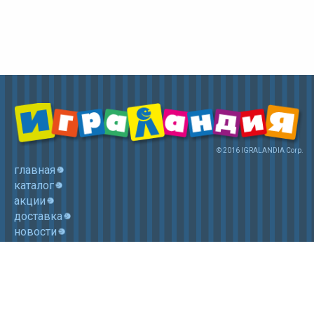
© 2016 IGRALANDIA Corp.
главная
каталог
акции
доставка
новости
контакты
корзина
+7 (985) 750 1755