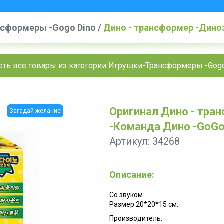
сформеры -Gogo Dino
/
Дино - трансформер -Диноз
обновленная версия -2018
еть все товары из категории Игрушки-Трансформеры -Gogo
Оригинал Дино - тран
Загадай желание
-Команда Дино -GoGo
Артикул: 34268
Описание:
Со звуком.
Размер 20*20*15 см.
Производитель: