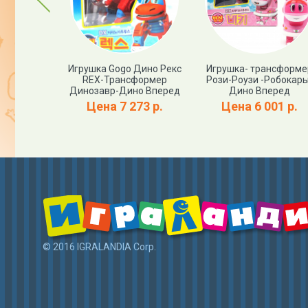
р -Команда
Игрушка Gogo Дино Рекс
Игрушка- трансформе
о-База
REX-Трансформер
Рози-Роузи -Робокары
-GOGODINO
Динозавр-Дино Вперед
Дино Вперед
апросу
Цена 7 273 р.
Цена 6 001 р.
© 2016 IGRALANDIA Corp.