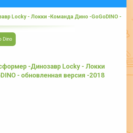
авр Locky - Локки -Команда Дино -GoGoDINO -
 Dino
сформер -Динозавр Locky - Локки
DINO - обновленная версия -2018