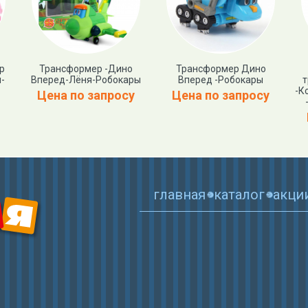
р
Трансформер -Дино
Трансформер Дино
-
Вперед-Лёня-Робокары
Вперед -Робокары
т
-К
Цена по запросу
Цена по запросу
главная
каталог
акци