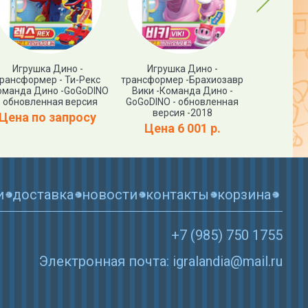
Игрушка Дино -
Игрушка Дино -
Игруш
рансформер - Ти-Рекс
трансформер -Брахиозавр
трансфор
оманда Дино -GoGoDINO
Вики -Команда Дино -
Пинг -Пин 
- обновленная версия
GoGoDINO - обновленная
Дино -
версия -2018
обновленна
Цена по запросу
Цена 6 001 р.
Цена п
и
доставка
новости
контакты
корзина
+7 (985) 750 1755
Электронная почта: igralandia@mail.ru