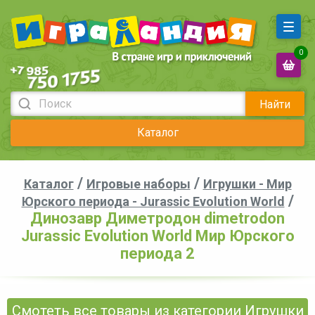
0
Найти
Каталог
/
/
Каталог
Игровые наборы
Игрушки - Мир
/
Юрского периода - Jurassic Evolution World
Динозавр Диметродон dimetrodon
Jurassic Evolution World Мир Юрского
периода 2
Смотеть все товары из категории Игрушки