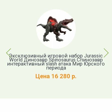
Previous
Next
Эксклюзивный игровой набор Jurassic
World Динозавр Spinosaurus Спинозавр
c
интерактивный slash атака Мир Юрского
в
периода
Цена 16 280 р.