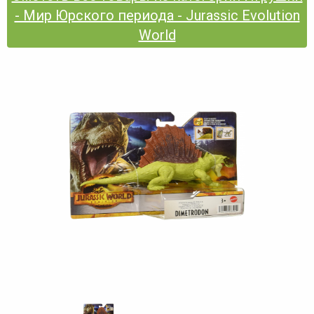
- Мир Юрского периода - Jurassic Evolution
World