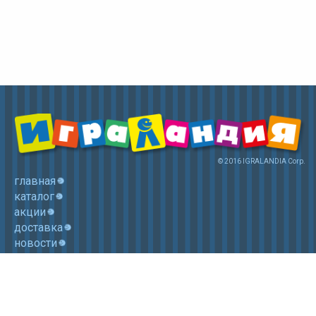
© 2016 IGRALANDIA Corp.
главная
каталог
акции
доставка
новости
контакты
корзина