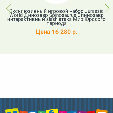
Previous
Next
Эксклюзивный игровой набор Jurassic
c
World Динозавр Spinosaurus Спинозавр
интерактивный slash атака Мир Юрского
в
периода
Цена 16 280 р.