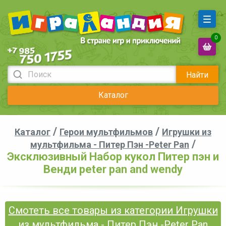
0
Найти
Каталог
/
/
Каталог
Герои мультфильмов
Игрушки из
/
мультфильма - Питер Пэн -Peter Pan
Эксклюзивный Набор кукол Питер пэн и
Венди peter pan and wendy
Смотеть все товары из категории Игрушки
из мультфильма - Питер Пэн -Peter Pan