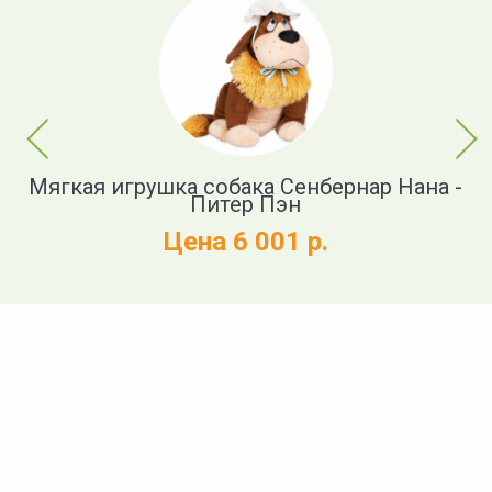
Previous
Next
ер
Мягкая игрушка собака Сенбернар Нана -
К
ей
Питер Пэн
п
Цена 6 001 р.