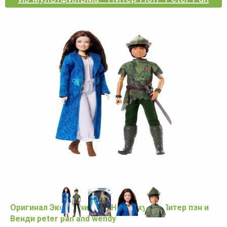
Оригинал Эксклюзивный Набор кукол Питер пэн и
Венди peter pan and wendy