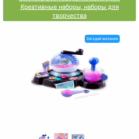
Креативные наборы, наборы для
творчества
Загадай желание