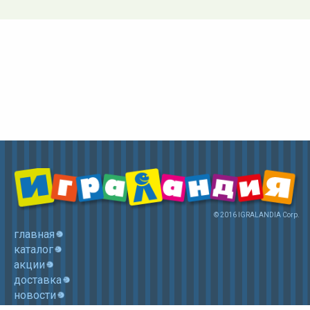
© 2016 IGRALANDIA Corp.
главная
каталог
акции
доставка
новости