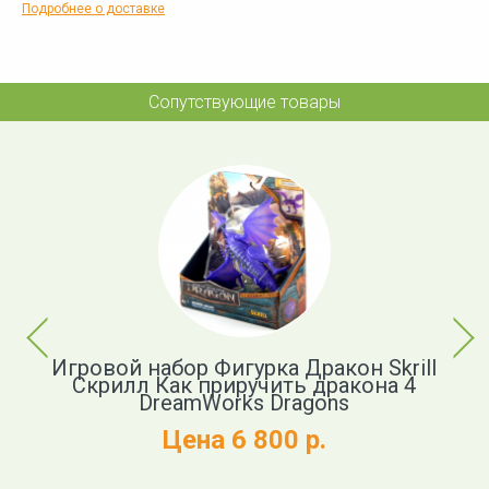
Подробнее о доставке
Сопутствующие товары
Previous
Next
Игровой набор Фигурка Дракон Skrill
Ф
Скрилл Как приручить дракона 4
DreamWorks Dragons
Цена 6 800 р.