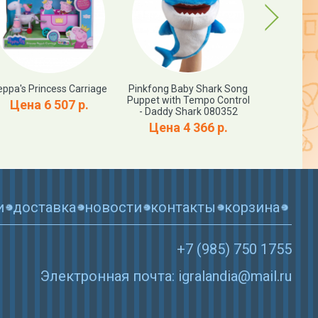
Next
eppa's Princess Carriage
Pinkfong Baby Shark Song
Little Peo
Puppet with Tempo Control
Toy Story
Цена 6 507 р.
- Daddy Shark 080352
Цена
Цена 4 366 р.
и
доставка
новости
контакты
корзина
+7 (985) 750 1755
Электронная почта: igralandia@mail.ru