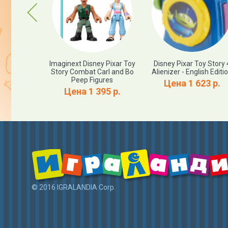
Previous
aginext Toy
Imaginext Disney Pixar Toy
Disney Pixar Toy Story 
ghtyear &
Story Combat Carl and Bo
Alienizer - English Editi
t Truck
Peep Figures
Цена 1 623 р.
35 р.
Цена 1 395 р.
© 2016 IGRALANDIA Corp.