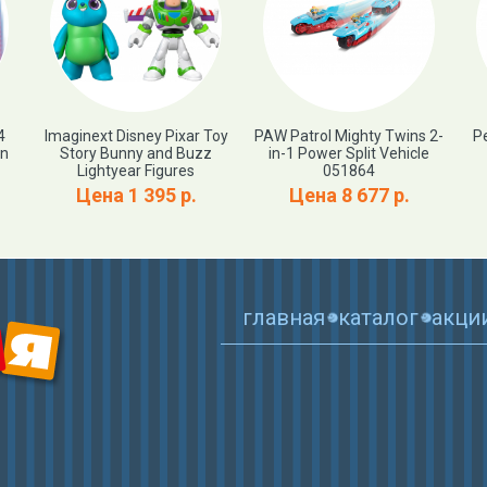
4
Imaginext Disney Pixar Toy
PAW Patrol Mighty Twins 2-
P
on
Story Bunny and Buzz
in-1 Power Split Vehicle
Lightyear Figures
051864
Цена 1 395 р.
Цена 8 677 р.
главная
каталог
акци