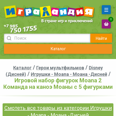
0
Найти
Каталог
/
/
Каталог
Герои мультфильмов
Disney
/
/
(Дисней)
Игрушки - Мoana - Моана -Дисней
Игровой набор фигурок Moana 2
Команда на каноэ Моаны с 5 фигурками
Смотеть все товары из категории Игрушки
- Мoana - Моана -Дисней