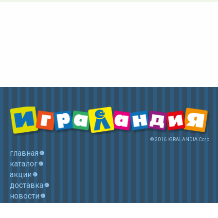
© 2016 IGRALANDIA Corp.
главная
каталог
акции
доставка
новости
контакты
корзина