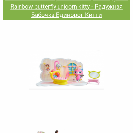
Rainbow butterfly unicorn kitty - Радужная
Бабочка Единорог Китти