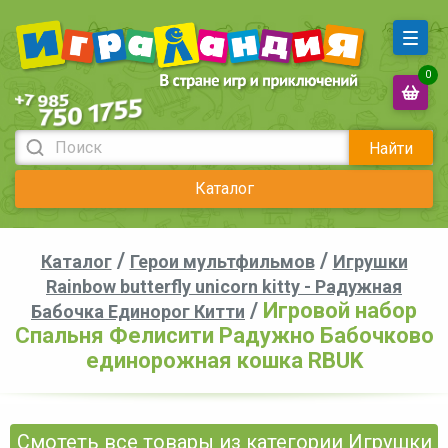
0
Найти
Каталог
/
/
Каталог
Герои мультфильмов
Игрушки
Rainbow butterfly unicorn kitty - Радужная
/
Игровой набор
Бабочка Единорог Китти
Спальня Фелисити Радужно Бабочково
единорожная кошка RBUK
Смотеть все товары из категории Игрушки