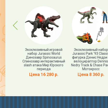
Previous
я фигурка
Эксклюзивный игровой
Эксклюзивный набор
nitolestes
набор Jurassic World
Jurassic Park '93 Classi
 периода
Динозавр Spinosaurus
фигурка Денис Недри
эммонд)
Спинозавр интерактивный
велоцираптор Dennis
assic World
slash атака Мир Юрского
Nedry Track & Chase Pa
й выпуск
периода
Мотокросс
00 р.
Цена 16 280 р.
Цена 8 360 р.