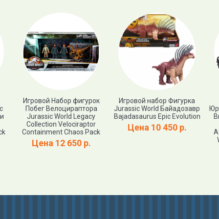
Игровой Набор фигурок
Игровой набор Фигурка
c
Побег Велоцираптора
Jurassic World Байадозавр
Юр
 и
Jurassic World Legacy
Bajadasaurus Epic Evolution
В
Collection Velociraptor
Цена 10 450 р.
ck
Containment Chaos Pack
А
Цена 12 650 р.