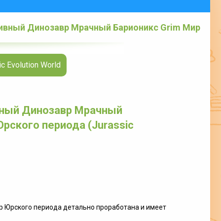
ивный Динозавр Мрачный Барионикс Grim Мир
 Evolution World
вный Динозавр Мрачный
рского периода (Jurassic
р Юрского периода детально проработана и имеет