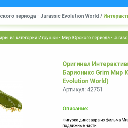
кого периода - Jurassic Evolution World
/
Интеракт
Юрского периода (Jurassic Evolution World)
ары из категории Игрушки - Мир Юрского периода - Jurassic
Оригинал Интеракти
Барионикс Grim Мир Ю
Evolution World)
Артикул: 42751
Описание:
Фигурка динозавра из фильма Ми
подвижные части.