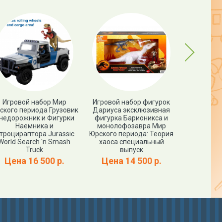
Next
Игровой набор Мир
Игровой набор фигурок
Фигурк
ского периода Грузовик
Дариуса эксклюзивная
ПРОЦЕРАТО
недорожник и Фигурки
фигурка Барионикса и
World PR
Наемника и
монолофозавра Мир
троцираптора Jurassic
Юрского периода: Теория
Цена
World Search 'n Smash
хаоса специальный
Truck
выпуск
Цена 16 500 р.
Цена 14 500 р.