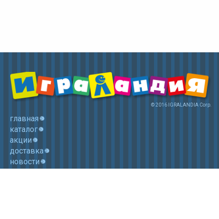
© 2016 IGRALANDIA Corp.
главная
каталог
акции
доставка
новости
контакты
корзина
+7 (985) 750 1755