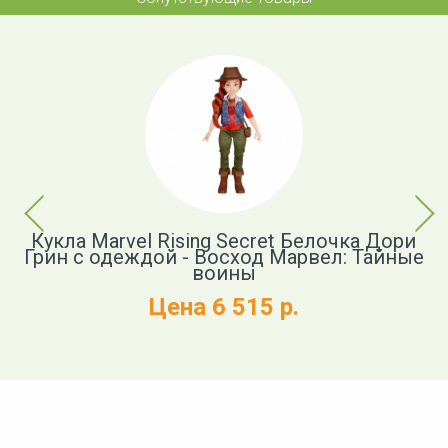
Previous
Next
ngs
Кукла Marvel Rising Secret Белочка Дори
К
y с
Грин с одеждой - Восход Марвел: Тайные
й
воины
Цена 6 515 р.