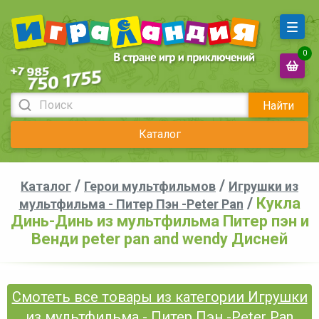
0
Найти
Каталог
/
/
Каталог
Герои мультфильмов
Игрушки из
/
Кукла
мультфильма - Питер Пэн -Peter Pan
Динь-Динь из мультфильма Питер пэн и
Венди peter pan and wendy Дисней
Смотеть все товары из категории Игрушки
из мультфильма - Питер Пэн -Peter Pan