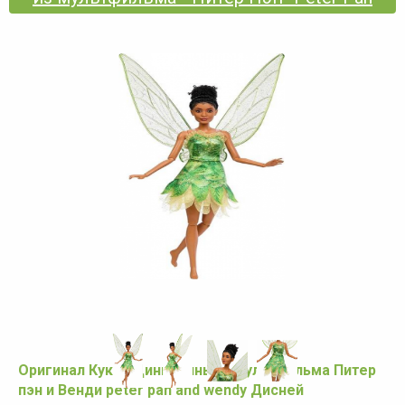
Оригинал Кукла Динь-Динь из мультфильма Питер
пэн и Венди peter pan and wendy Дисней