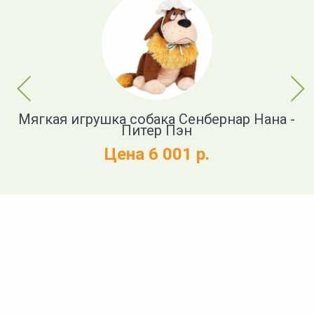
Previous
Next
 и
Мягкая игрушка собака Сенбернар Нана -
Э
Питер Пэн
Цена 6 001 р.