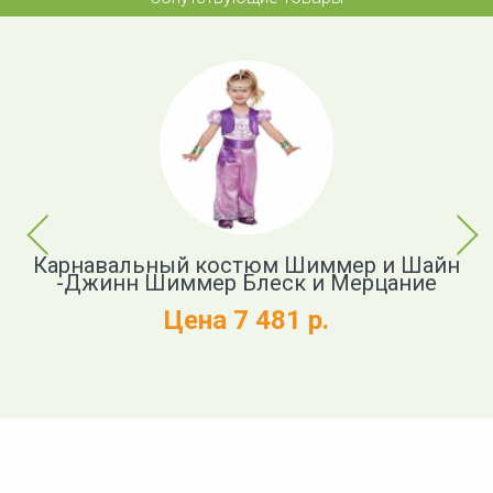
Previous
Next
е
Карнавальный костюм Шиммер и Шайн
К
ск
-Джинн Шиммер Блеск и Мерцание
Цена 7 481 р.