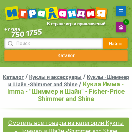
0
Найти
Каталог
/
/
Каталог
Куклы и аксессуары
Куклы -Шиммер
/
Кукла Имма -
и Шайн -Shimmer and Shine
Imma - "Шиммер и Шайн" - Fisher-Price
Shimmer and Shine
Смотеть все товары из категории Куклы
-Шиммер и Шайн -Shimmer and Shine