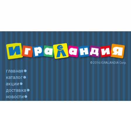
© 2016 IGRALANDIA Corp.
главная
каталог
акции
доставка
новости
контакты
корзина
+7 (985) 750 1755