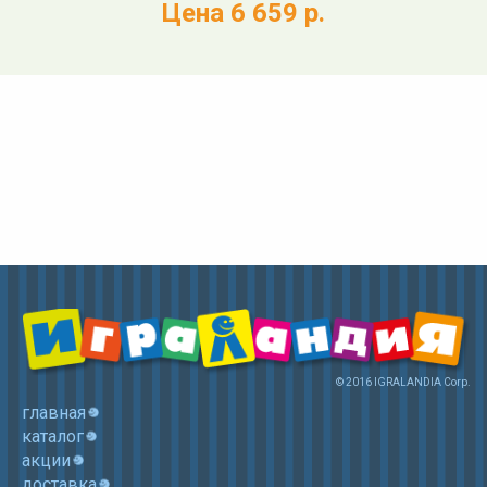
Цена 6 659 р.
© 2016 IGRALANDIA Corp.
главная
каталог
акции
доставка