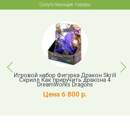
Сопутствующие товары
Previous
Next
ь
Игровой набор Фигурка Дракон Skrill
Ф
Скрилл Как приручить дракона 4
DreamWorks Dragons
Цена 6 800 р.