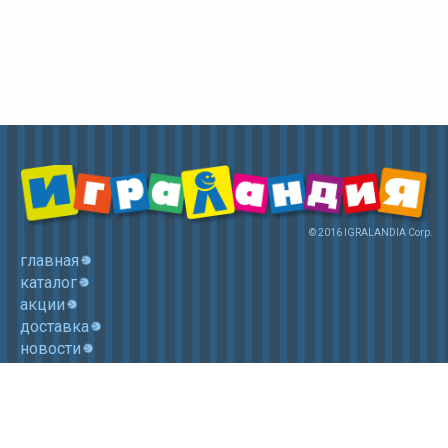
© 2016 IGRALANDIA Corp.
главная
каталог
акции
доставка
новости
контакты
корзина