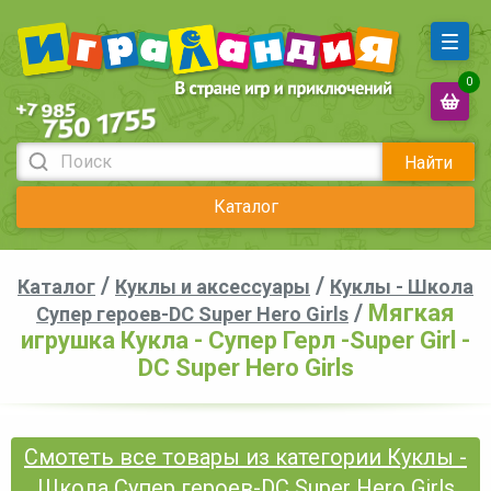
0
Найти
Каталог
/
/
Каталог
Куклы и аксессуары
Куклы - Школа
/
Мягкая
Супер героев-DC Super Hero Girls
игрушка Кукла - Супер Герл -Super Girl -
DC Super Hero Girls
Смотеть все товары из категории Куклы -
Школа Супер героев-DC Super Hero Girls