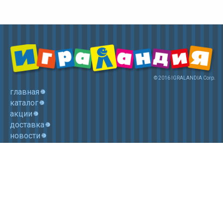
© 2016 IGRALANDIA Corp.
главная
каталог
акции
доставка
новости
контакты
корзина
+7 (985) 750 1755
Электронная почта: igralandia@mail.ru