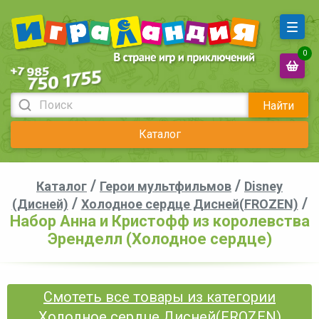
0
Найти
Каталог
/
/
Каталог
Герои мультфильмов
Disney
/
/
(Дисней)
Холодное сердце Дисней(FROZEN)
Набор Анна и Кристофф из королевства
Эренделл (Холодное сердце)
Смотеть все товары из категории
Холодное сердце Дисней(FROZEN)