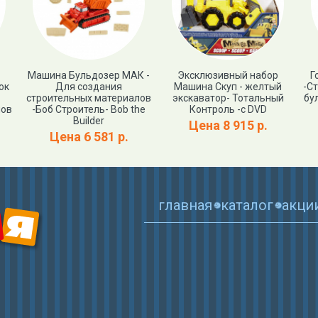
Машина Бульдозер МАК -
Эксклюзивный набор
Г
ок
Для создания
Машина Скуп - желтый
-Ст
строительных материалов
экскаватор- Тотальный
бу
лов
-Боб Строитель- Bob the
Контроль -с DVD
Builder
Цена 8 915 р.
Цена 6 581 р.
главная
каталог
акци