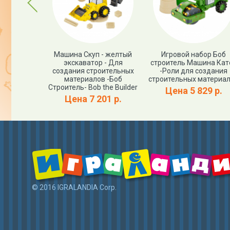
Previous
п - Желтый
Машина Скуп - желтый
Игровой набор Боб
р -Боб
экскаватор - Для
строитель Машина Кат
the Builder
создания строительных
-Роли для создания
материалов -Боб
строительных материа
73 р.
Строитель- Bob the Builder
Цена 5 829 р.
Цена 7 201 р.
© 2016 IGRALANDIA Corp.