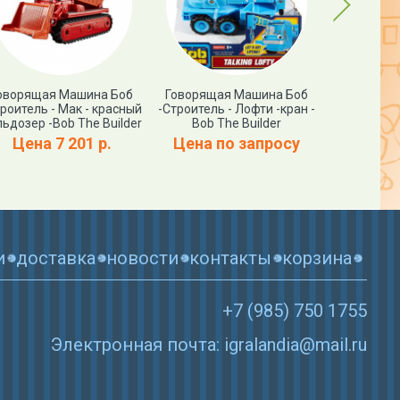
Next
оворящая Машина Боб
Говорящая Машина Боб
Фигурка Б
роитель - Мак - красный
-Строитель - Лофти -кран -
Bob t
льдозер -Bob The Builder
Bob The Builder
Цена
Цена 7 201 р.
Цена по запросу
и
доставка
новости
контакты
корзина
+7 (985) 750 1755
Электронная почта: igralandia@mail.ru