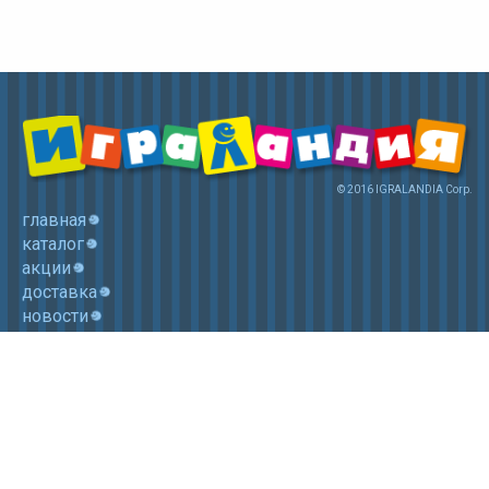
© 2016 IGRALANDIA Corp.
главная
каталог
акции
доставка
новости
контакты
корзина
+7 (985) 750 1755
Электронная почта: igralandia@mail.ru