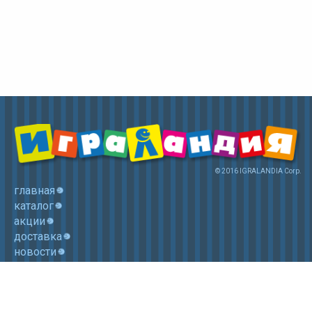
© 2016 IGRALANDIA Corp.
главная
каталог
акции
доставка
новости
контакты
корзина