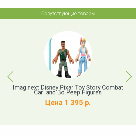
Сопутствующие товары
Previous
Next
Imaginext Disney Pixar Toy Story Combat
D
Carl and Bo Peep Figures
Цена 1 395 р.