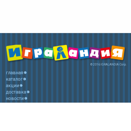
© 2016 IGRALANDIA Corp.
главная
каталог
акции
доставка
новости
контакты
корзина
+7 (985) 750 1755