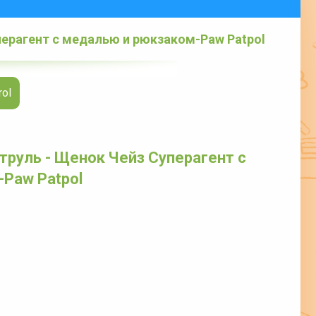
перагент с медалью и рюкзаком-Paw Patpol
ol
труль - Щенок Чейз Суперагент с
Paw Patpol