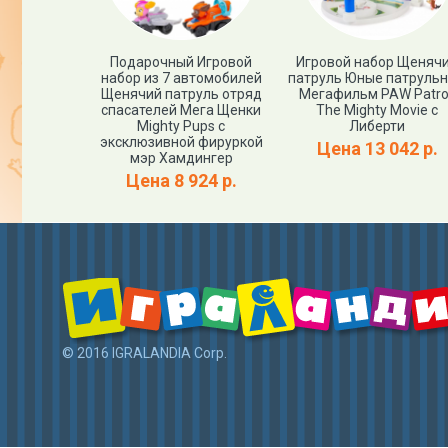
PAW Patrol:
Подарочный Игровой
Игровой набор Щеняч
 Movie
набор из 7 автомобилей
патруль Юные патруль
рансформер
Щенячий патруль отряд
Мегафильм PAW Patrol
Щенячий
спасателей Мега Щенки
The Mighty Movie с
ль
Mighty Pups с
Либерти
эксклюзивной фируркой
500 р.
Цена 13 042 р.
мэр Хамдингер
Цена 8 924 р.
© 2016 IGRALANDIA Corp.