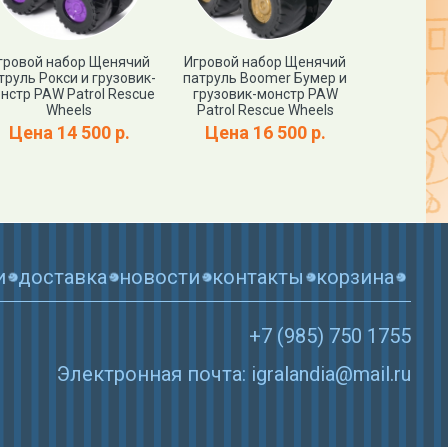
гровой набор Щенячий
Игровой набор Щенячий
Мягкая иг
труль Рокси и грузовик-
патруль Boomer Бумер и
патруль 
нстр PAW Patrol Rescue
грузовик-монстр PAW
PAW Patrol
Wheels
Patrol Rescue Wheels
Цена
Цена 14 500 р.
Цена 16 500 р.
и
доставка
новости
контакты
корзина
+7 (985) 750 1755
Электронная почта: igralandia@mail.ru