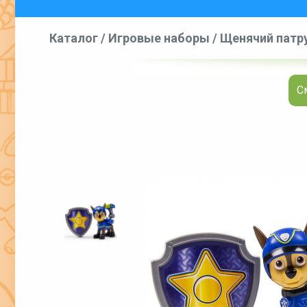
Каталог
/
Игровые наборы
/
Щенячий патру
С