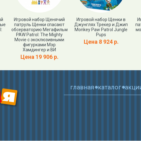
ий
Игровой набор Щенячий
Игровой набор Щенки в
И
ные
патруль Щенки спасают
Джунглях Трекер и Джип
па
:
обсерваторию Мегафильм
Monkey Paw Patrol Jungle
мо
PAW Patrol: The Mighty
Pups
Movie с эксклюзивными
Цена 8 924 р.
фигурками Мэр
Хамдингер и ВИ
Цена 19 906 р.
главная
каталог
акци