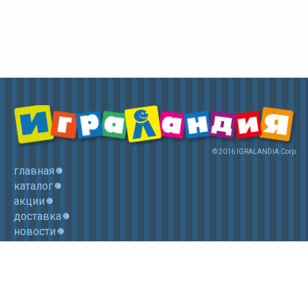
© 2016 IGRALANDIA Corp.
главная
каталог
акции
доставка
новости
контакты
корзина
+7 (985) 750 1755