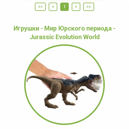
<<
<
1
>
>>
Игрушки - Мир Юрского периода -
Jurassic Evolution World