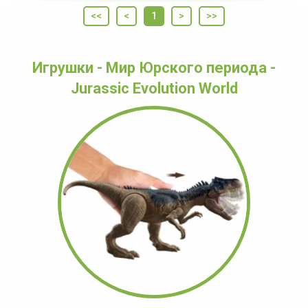
<<
<
1
>
>>
Игрушки - Мир Юрского периода -
Jurassic Evolution World