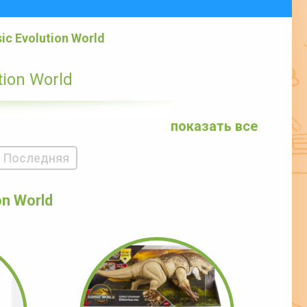
c Evolution World
ion World
показать все
Последняя
on World