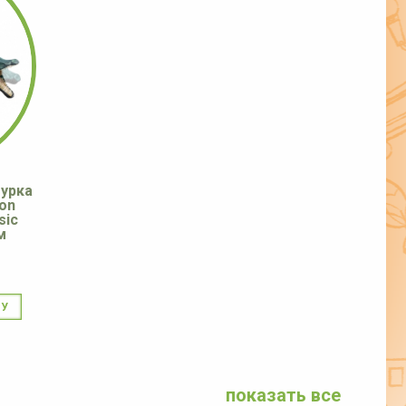
урка
on
sic
м
показать все