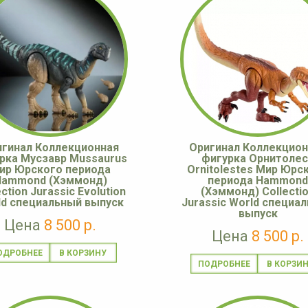
игинал Коллекционная
Оригинал Коллекцион
рка Мусзавр Mussaurus
фигурка Орнитолес
ир Юрского периода
Ornitolestes Мир Юрс
Hammond (Хэммонд)
периода Hammond
ection Jurassic Evolution
(Хэммонд) Collecti
ld специальный выпуск
Jurassic World специа
выпуск
Цена
8 500 р.
Цена
8 500 р.
ОДРОБНЕЕ
ПОДРОБНЕЕ