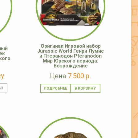
Оригинал Игровой набор
ный
Jurassic World Генри Лумис
ек
и Птеранодон Pteranodon
кого
Мир Юрского периода:
Возрождение
су
Цена
7 500 р.
ПОДРОБНЕЕ