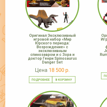
Оригинал Эксклюзивный
Ор
игровой набор «Мир
Иг
Юрского периода:
Возрождение» с
эксклюзивным
J
спинозавром и с Зора и
Rum
доктор Генри Spinosaurus
Danger Set
Цена
18 500 р.
П
ПОДРОБНЕЕ