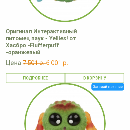
Оригинал Интерактивный
питомец паук - Yellies! от
Хасбро -Flufferpuff
-оранжевый
Цена
7 501 р.
6 001 р.
ПОДРОБНЕЕ
Загадай желание