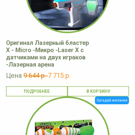
Оригинал Лазерный бластер
X - Micro -Микро -Laser X с
датчиками на двух играков
-Лазерная арена
Цена
9 644 р.
7 715 р.
ПОДРОБНЕЕ
Загадай желание