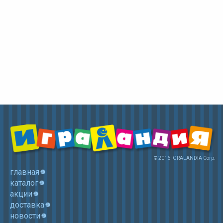
© 2016 IGRALANDIA Corp.
главная
каталог
акции
доставка
новости