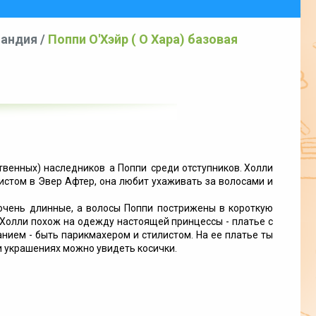
ландия
/
Поппи О'Хэйр ( О Хара) базовая
твенных) наследников а Поппи среди отступников. Холли
истом в Эвер Афтер, она любит ухаживать за волосами и
 очень длинные, а волосы Поппи пострижены в короткую
Холли похож на одежду настоящей принцессы - платье с
анием - быть парикмахером и стилистом. На ее платье ты
 и украшениях можно увидеть косички.