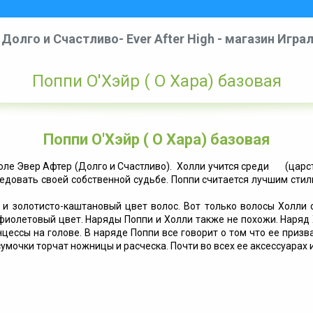
Долго и Счастливо- Ever After High - магазин Игра
Поппи О'Хэйр ( О Хара) базовая
Поппи О'Хэйр ( О Хара) базовая
коле Эвер Афтер (Долго и Счастливо). Холли учится среди (царс
ледовать своей собственной судьбе. Поппи считается лучшим стил
 и золотисто-каштановый цвет волос. Вот только волосы Холли
фиолетовый цвет. Наряды Поппи и Холли также не похожи. Наряд 
цессы на голове. В наряде Поппи все говорит о том что ее призв
 сумочки торчат ножницы и расческа. Почти во всех ее аксессуарах