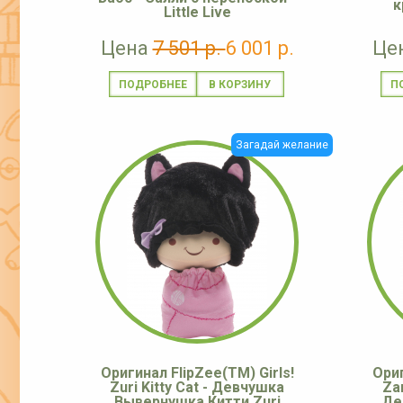
к
Little Live
Цена
7 501 р.
6 001 р.
Це
ПОДРОБНЕЕ
П
Загадай желание
Оригинал FlipZee(TM) Girls!
Ориг
Zuri Kitty Cat - Девчушка
Za
Вывернушка Китти Zuri
Де