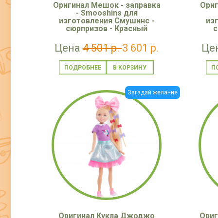
Оригинал Мешок - заправка
Ориг
- Smooshins для
изготовления Смушинс -
из
сюрпризов - Красный
с
Цена
4 501 р.
3 601 р.
Це
ПОДРОБНЕЕ
П
Загадай желание
Оригинал Кукла Джоджо
Ориг