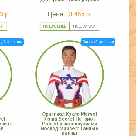
3 р.
Цена
13 465 р.
ПОДРОБНЕЕ
дай желание
Загадай желание
Оригинал Кукла Marvel
el
Rising Secret Патриот
еси с
Patriot с аксессуарами
cy
Восход Марвел: Тайные
воины