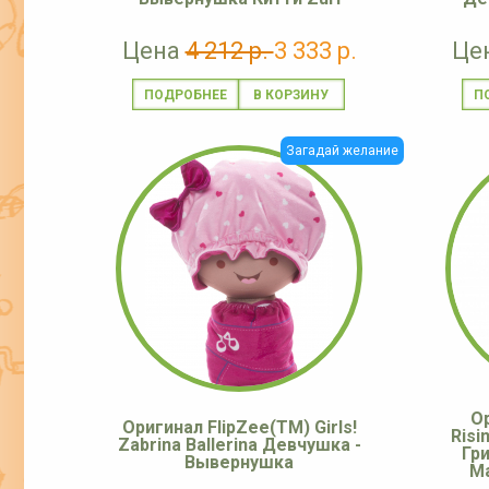
Цена
4 212 р.
3 333 р.
Це
ПОДРОБНЕЕ
П
Загадай желание
О
Оригинал FlipZee(TM) Girls!
Risi
Zabrina Ballerina Девчушка -
Гр
Вывернушка
М