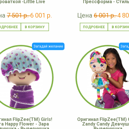
роваткой -Little Live
Прессформа - Стиль
на
7 501 р.
6 001 р.
Цена
6 001 р.
4 80
ОДРОБНЕЕ
ПОДРОБНЕЕ
Загадай желание
Зага
инал FlipZee(TM) Girls!
Оригинал FlipZee(TM) G
ra Happy Flower - Зара
Zandy Candy Девчуш
вчушка - Вывернушка
Вывернушка