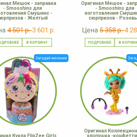
инал Мешок - заправка
Оригинал Мешок - зап
- Smooshins для
- Smooshins для
готовления Смушинс -
изготовления Смушин
юрпризов - Желтый
сюрпризов - Розов
на
4 501 р.
3 601 р.
Цена
5 358 р.
4 28
ОДРОБНЕЕ
ПОДРОБНЕЕ
Загадай желание
Зага
Оригинал Коллекцион
инал Кукла FlipZee Girls
хлопушка -конфетти