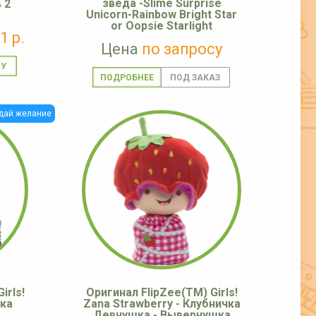
зведа -Slime Surprise
 2
Unicorn-Rainbow Bright Star
or Oopsie Starlight
1 р.
Цена
по запросу
ПОДРОБНЕЕ
дай желание
irls!
Оригинал FlipZee(TM) Girls!
ка
Zana Strawberry - Клубничка
Девчушка - Вывернушка