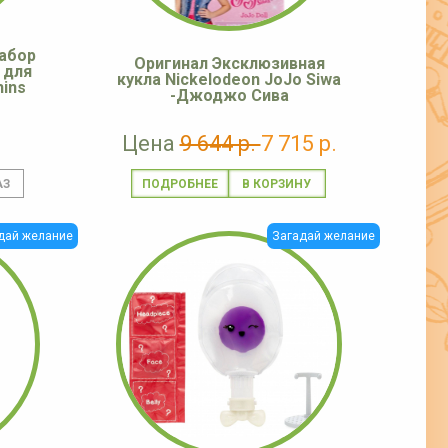
абор
Оригинал Эксклюзивная
 для
кукла Nickelodeon JoJo Siwa
ins
-Джоджо Сива
Цена
9 644 р.
7 715 р.
ПОДРОБНЕЕ
дай желание
Загадай желание