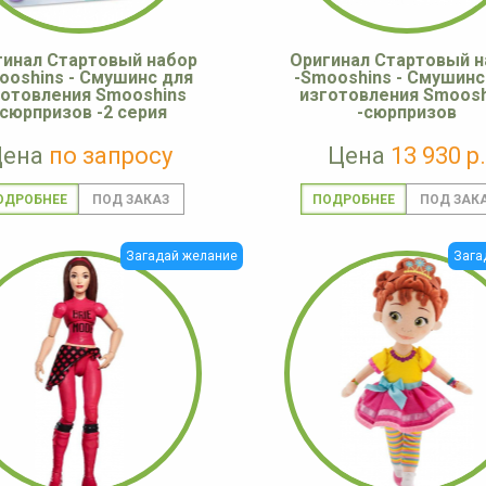
гинал Стартовый набор
Оригинал Стартовый н
ooshins - Смушинс для
-Smooshins - Смушинс
готовления Smooshins
изготовления Smoosh
-сюрпризов -2 серия
-сюрпризов
Цена
по запросу
Цена
13 930 р.
ОДРОБНЕЕ
ПОДРОБНЕЕ
Загадай желание
Зага