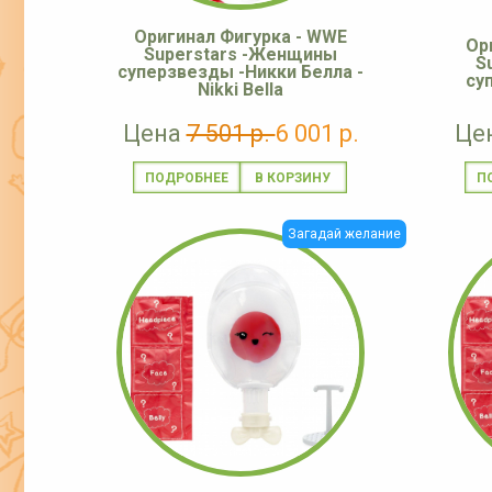
Оригинал Фигурка - WWE
Ор
Superstars -Женщины
S
суперзвезды -Никки Белла -
су
Nikki Bella
Цена
7 501 р.
6 001 р.
Це
ПОДРОБНЕЕ
П
Загадай желание