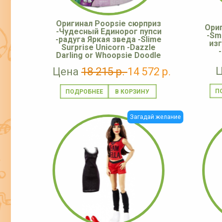
Оригинал Poopsie сюрприз
Ори
-Чудесный Единорог пупси
-Sm
-радуга Яркая зведа -Slime
из
Surprise Unicorn -Dazzle
Darling or Whoopsie Doodle
Цена
18 215 р.
14 572 р.
П
ПОДРОБНЕЕ
Загадай желание