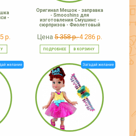
Оригинал Мешок - заправка
ушка
- Smooshins для
си -
изготовления Смушинс -
сюрпризов - Фиолетовый
5 р.
Цена
5 358 р.
4 286 р.
ПОДРОБНЕЕ
дай желание
Загадай желание