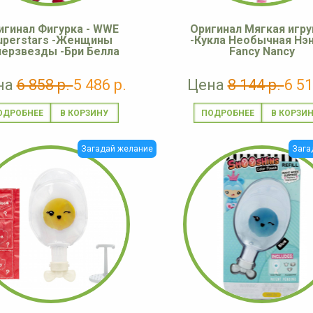
игинал Фигурка - WWE
Оригинал Мягкая игр
uperstars -Женщины
-Кукла Необычная Нэн
перзвезды -Бри Белла
Fancy Nancy
на
6 858 р.
5 486 р.
Цена
8 144 р.
6 51
ОДРОБНЕЕ
ПОДРОБНЕЕ
Загадай желание
Зага