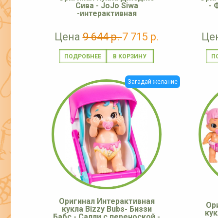
Сива - JoJo Siwa
- 
-интерактивная
Цена
9 644 р.
7 715 р.
Це
ПОДРОБНЕЕ
П
Загадай желание
Оригинал Интерактивная
Ор
кукла Bizzy Bubs- Биззи
кук
Бабс - Салли с переноской -