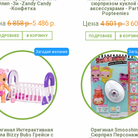
Флип -Зи -Zandy Candy
сюрпризом куклой 
-Конфетка
аксессуарами - Par
Popteenies
на
6 858 р.
5 486 р.
Цена
4 501 р.
3 60
ОДРОБНЕЕ
ПОДРОБНЕЕ
Загадай желание
Зага
игинал Интерактивная
Оригинал Smooshin
ла Bizzy Bubs Грейси с
Сюрприз Персонаж