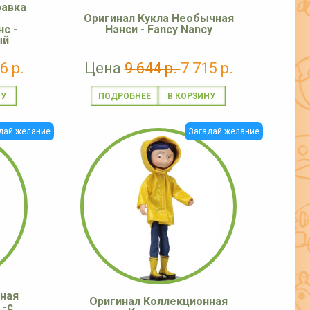
равка
Оригинал Кукла Необычная
с -
Нэнси - Fancy Nancy
ый
6 р.
Цена
9 644 р.
7 715 р.
ПОДРОБНЕЕ
дай желание
Загадай желание
ная
Оригинал Коллекционная
 -с