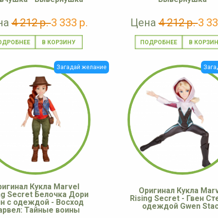
на
4 212 р.
3 333 р.
Цена
4 212 р.
3 33
ОДРОБНЕЕ
ПОДРОБНЕЕ
Загадай желание
Зага
ригинал Кукла Marvel
Оригинал Кукла Marv
ng Secret Белочка Дори
Rising Secret - Гвен Ст
ин с одеждой - Восход
одеждой Gwen Sta
арвел: Тайные воины