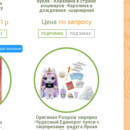
кукла - Коралина в стране
и
кошмаров -Каролина в
ty
дождевике -шарнирная
Цена
по запросу
1 р.
ПОДРОБНЕЕ
дай желание
Оригинал Poopsie сюрприз
-Чудесный Единорог пупси c
s
сюрпризами -радуга Яркая
-