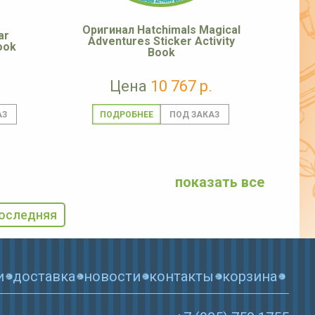
Оригинал Hatchimals Magical
ar
Adventures Sticker Activity
ook
Book
Цена
10 767 р.
ПОДРОБНЕЕ
показать все
оследняя
и
доставка
новости
контакты
корзина