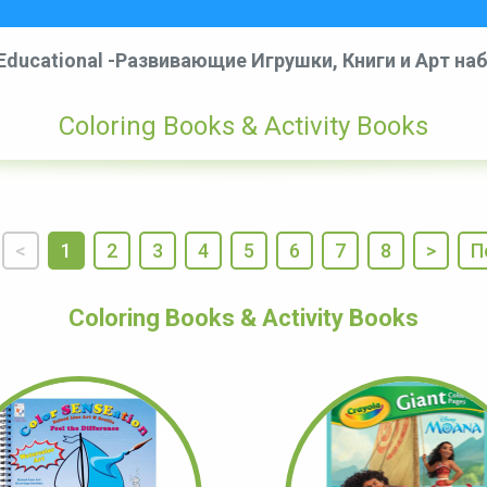
, Educational -Развивающие Игрушки, Книги и Арт н
Coloring Books & Activity Books
Coloring Books & Activity Books
<
1
2
3
4
5
6
7
8
>
П
Coloring Books & Activity Books