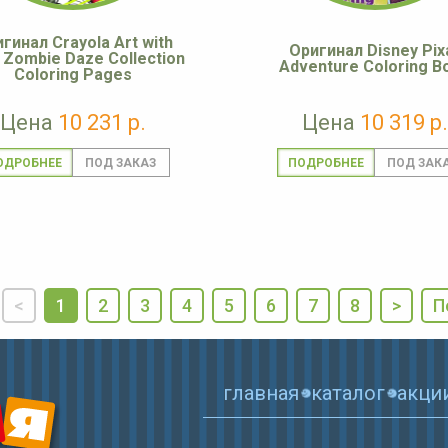
гинал Crayola Art with
Оригинал Disney Pix
 Zombie Daze Collection
Adventure Coloring B
Coloring Pages
Цена
10 231 р.
Цена
10 319 р.
ОДРОБНЕЕ
ПОДРОБНЕЕ
<
1
2
3
4
5
6
7
8
>
П
главная
каталог
акци