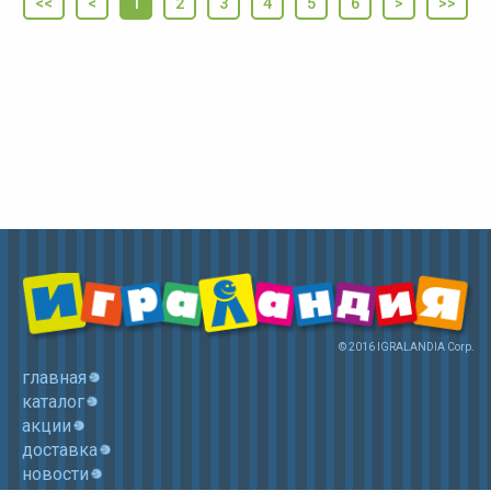
<<
<
1
2
3
4
5
6
>
>>
© 2016 IGRALANDIA Corp.
главная
каталог
акции
доставка
новости