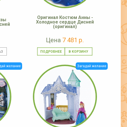
Оригинал Костюм Анны -
ьзы
Холодное сердце Дисней
сней
(оригинал)
Цена
7 481 р.
ПОДРОБНЕЕ
дай желание
Загадай желание