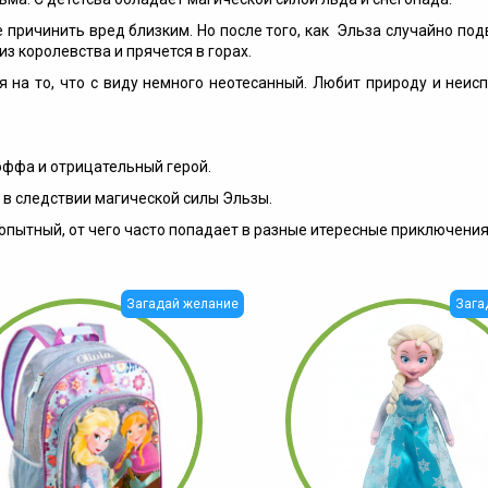
е причинить вред близким. Но после того, как Эльза случайно по
з королевства и прячется в горах.
я на то, что с виду немного неотесанный. Любит природу и неи
оффа и отрицательный герой.
 в следствии магической силы Эльзы.
ытный, от чего часто попадает в разные итересные приключения
Загадай желание
Зага