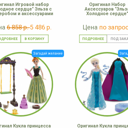
игинал Игровой набор
Оригинал Набор
одное сердце" Эльза с
Аксессуаров "Эльз
еробом и аксессуарами
Холодное сердце
на
6 858 р.
5 486 р.
Цена
по запро
ОДРОБНЕЕ
ПОДРОБНЕЕ
Загадай желание
Зага
гинал Кукла принцесса
Оригинал Кукла принц