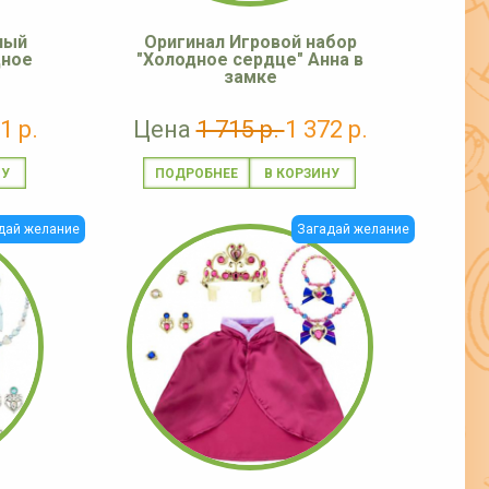
ный
Оригинал Игровой набор
дное
"Холодное сердце" Анна в
замке
1 р.
Цена
1 715 р.
1 372 р.
ПОДРОБНЕЕ
дай желание
Загадай желание