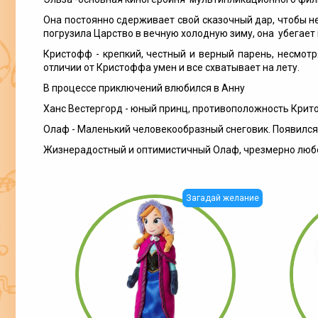
Она постоянно сдерживает свой сказочный дар, чтобы н
погрузила Царство в вечную холодную зиму, она убегает и
Кристофф - крепкий, честный и верный парень, несмотр
отличии от Кристоффа умен и все схватывает на лету.
В процессе приключений влюбился в Анну
Ханс Вестергорд - юный принц, противоположность Крит
Олаф - Маленький человекообразный снеговик. Появился
Жизнерадостный и оптимистичный Олаф, чрезмерно любоп
Загадай желание