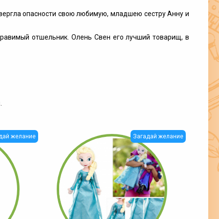
двергла опасности свою любимую, младшею сестру Анну и
справимый отшельник. Олень Свен его лучший товарищ, в
.
дай желание
Загадай желание