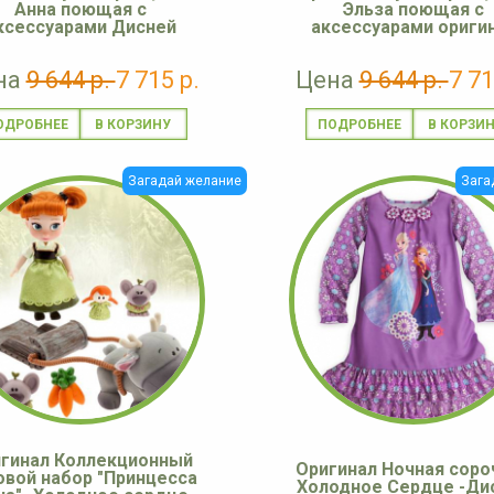
Анна поющая с
Эльза поющая с
ксессуарами Дисней
аксессуарами ориги
на
9 644 р.
7 715 р.
Цена
9 644 р.
7 71
ОДРОБНЕЕ
ПОДРОБНЕЕ
Загадай желание
Зага
гинал Коллекционный
Оригинал Ночная сороч
овой набор "Принцесса
Холодное Сердце -Ди