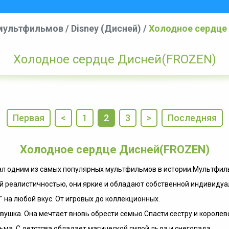
 мультфильмов
/
Disney (Дисней)
/
Холодное сердце
Холодное сердце Дисней(FROZEN)
Первая
<
1
2
3
>
Последняя
Холодное сердце Дисней(FROZEN)
л одним из самых популярных мультфильмов в истории.Мультфильм
й реалистичностью, они яркие и обладают собственной индивидуа
 на любой вкус. От игровых до коллекционных.
ушка. Она мечтает вновь обрести семью.Спасти сестру и королев
а. С детстсва обладает магической силой льда и снегопада.