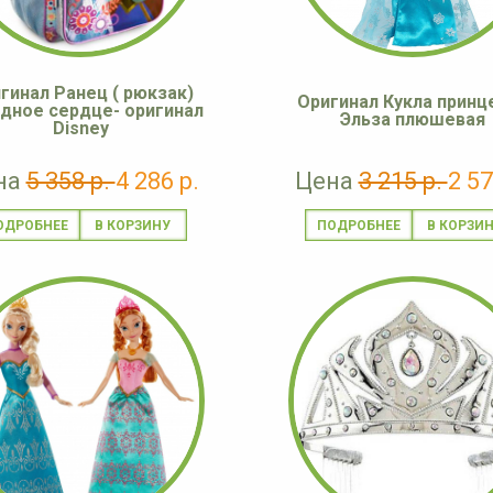
гинал Ранец ( рюкзак)
Оригинал Кукла принц
дное сердце- оригинал
Эльза плюшевая
Disney
на
5 358 р.
4 286 р.
Цена
3 215 р.
2 57
ОДРОБНЕЕ
ПОДРОБНЕЕ