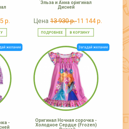
Эльза и Анна оригинал
нал
Дисней
5 р.
Цена
13 930 р.
11 144 р.
ПОДРОБНЕЕ
дай желание
Загадай желание
Оригинал Ночная сорочка -
ка -
Холодное Сердце (Frozen)
сней