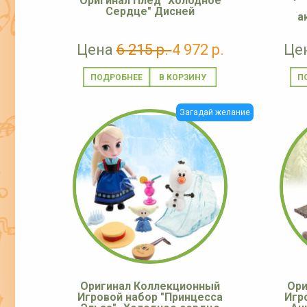
Оригинал Плед "Холодное
Сердце" Дисней
а
Цена
6 215 р.
4 972 р.
Це
ПОДРОБНЕЕ
П
Загадай желание
Оригинал Коллекционный
Ори
Игровой набор "Принцесса
Игр