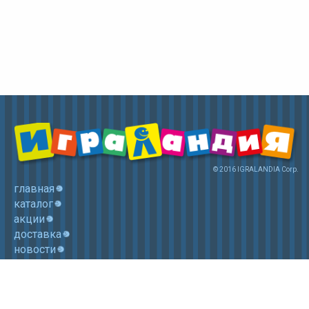
© 2016 IGRALANDIA Corp.
главная
каталог
акции
доставка
новости
контакты
корзина