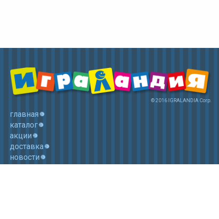
© 2016 IGRALANDIA Corp.
главная
каталог
акции
доставка
новости
контакты
корзина
+7 (985) 750 1755