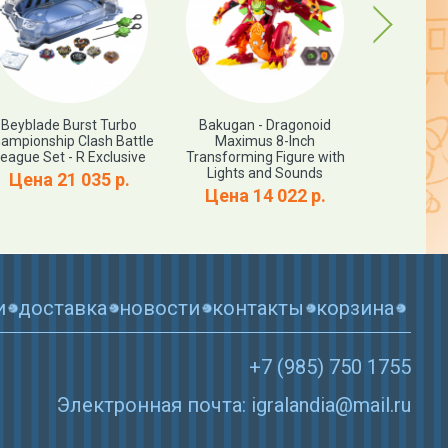
Next
Beyblade Burst Turbo
Bakugan - Dragonoid
Beyblade
ampionship Clash Battle
Maximus 8-Inch
Slingsho
eague Set - R Exclusive
Transforming Figure with
Leopard L
Lights and Sounds
Jorm
Цена 21 035 р.
Цена 14 022 р.
Цена
и
доставка
новости
контакты
корзина
+7 (985) 750 1755
Электронная почта: igralandia@mail.ru