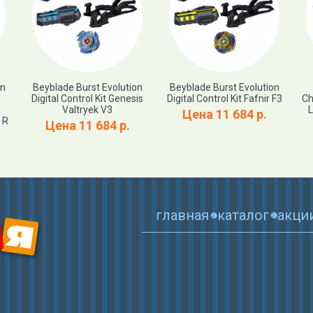
on
Beyblade Burst Evolution
Beyblade Burst Evolution
Digital Control Kit Genesis
Digital Control Kit Fafnir F3
Ch
Valtryek V3
L
Цена 11 684 р.
 R
Цена 11 684 р.
главная
каталог
акци