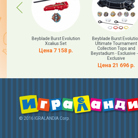
Previous
 - Pokemon
Beyblade Burst Evolution
Beyblade Burst Evoluti
etic Playset
Xcalius Set
Ultimate Tournament
Collection Tops and
77 р.
Цена 7 158 р.
Beystadium - Exclusive -
Exclusive
Цена 21 696 р.
© 2016 IGRALANDIA Corp.