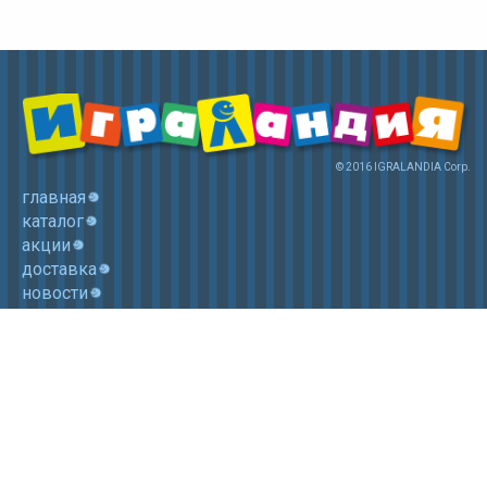
© 2016 IGRALANDIA Corp.
главная
каталог
акции
доставка
новости
контакты
корзина
+7 (985) 750 1755
Электронная почта: igralandia@mail.ru