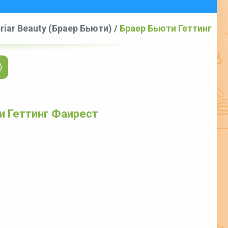
riar Beauty (Браер Бьюти)
/
Браер Бьюти Геттинг
)
и Геттинг Фаирест