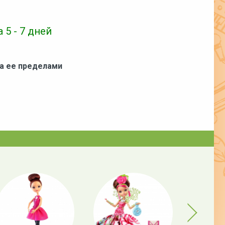
 5 - 7 дней
за ее пределами
Next