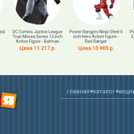
pid
DC Comics Justice League
Power Rangers Ninja Steel 5
Po
True-Moves Series 12 inch
inch Hero Action Figure -
E
Action Figure - Batman
Red Ranger
Цена 11 217 р.
Цена 10 905 р.
главная
каталог
акци