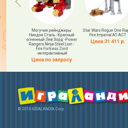
Previous
Up Deluxe
Могучие рейнджеры:
Star Wars Rogue One Ra
gure -
Ниндзя Сталь -Красный
Fire Imperial AT-ACT
head
огненный Лев Зорд -Power
Цена 31 411 р.
Rangers Ninja Steel Lion -
891 р.
Fire Fortress Zord
-интерактивный
Цена по запросу
© 2016 IGRALANDIA Corp.