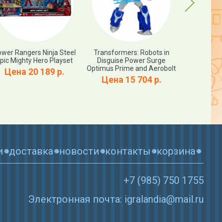
Next
wer Rangers Ninja Steel
Transformers: Robots in
Marvel T
pic Mighty Hero Playset
Disguise Power Surge
Smash FX F
Optimus Prime and Aerobolt
Цена 20 189 р.
Цена 15 704 р.
Цена 
и
доставка
новости
контакты
корзина
+7 (985) 750 1755
Электронная почта: igralandia@mail.ru