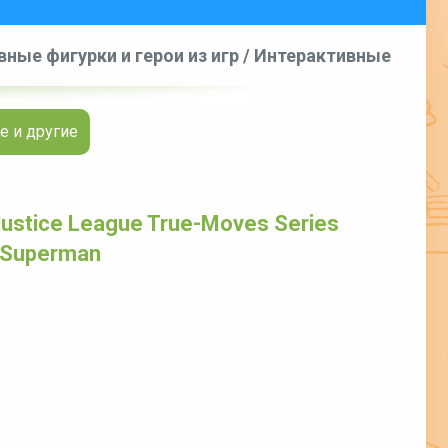
ные фигурки и герои из игр
/
Интерактивные
ague True-Moves Series 12 inch Action Figure -
е и другие
ustice League True-Moves Series
- Superman