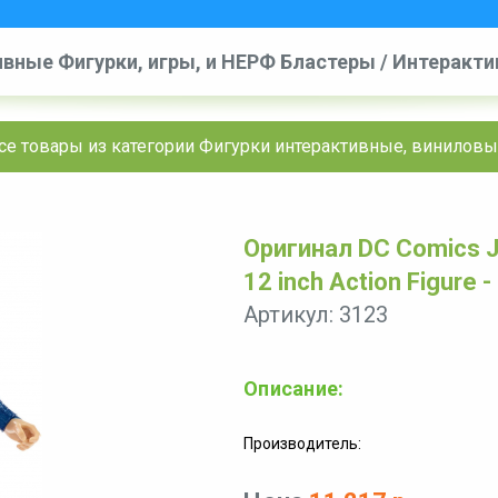
вные Фигурки, игры, и НЕРФ Бластеры
/
Интерактив
ктивные, виниловые и другие
/
DC Comics Justice Le
се товары из категории Фигурки интерактивные, виниловы
Superman
Оригинал DC Comics J
12 inch Action Figure 
Артикул: 3123
Описание:
Производитель: