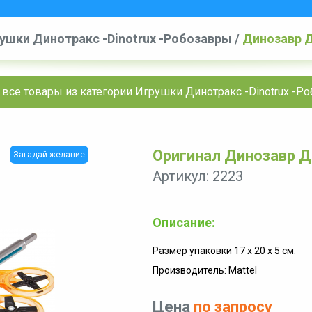
ушки Динотракс -Dinotrux -Робозавры
/
Динозавр 
 все товары из категории Игрушки Динотракс -Dinotrux -Р
Оригинал Динозавр Д
Загадай желание
Артикул: 2223
Описание:
Размер упаковки 17 x 20 x 5 см.
Производитель: Mattel
Цена
по запросу