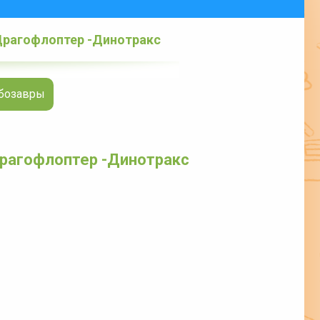
Драгофлоптер -Динотракс
обозавры
рагофлоптер -Динотракс