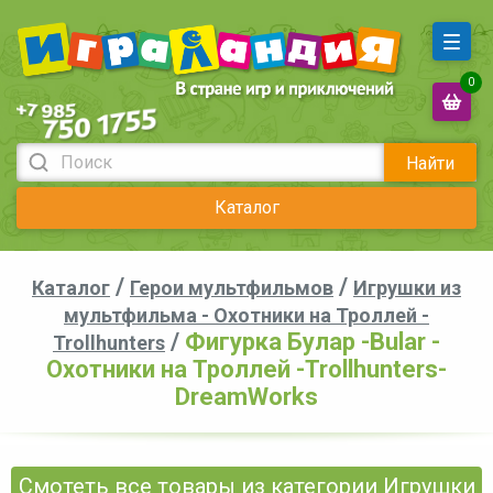
0
Найти
Каталог
/
/
Каталог
Герои мультфильмов
Игрушки из
мультфильма - Охотники на Троллей -
/
Фигурка Булар -Bular -
Trollhunters
Охотники на Троллей -Trollhunters-
DreamWorks
Смотеть все товары из категории Игрушки