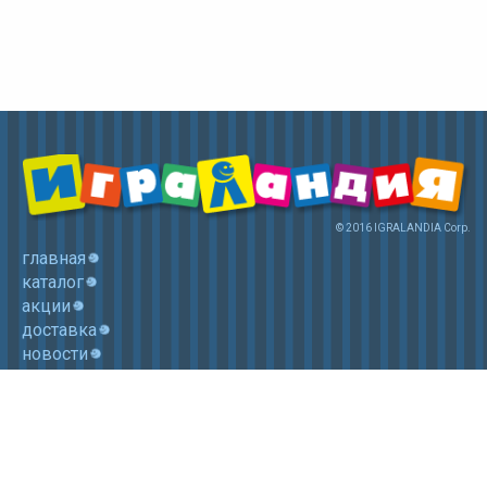
© 2016 IGRALANDIA Corp.
главная
каталог
акции
доставка
новости
контакты
корзина
+7 (985) 750 1755