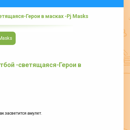
етящаяся-Герои в масках -Pj Masks
Masks
этбой -светящаяся-Герои в
ак засветится амулет.