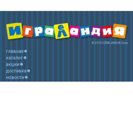
© 2016 IGRALANDIA Corp.
главная
каталог
акции
доставка
новости
контакты
корзина
+7 (985) 750 1755
Электронная почта: igralandia@mail.ru