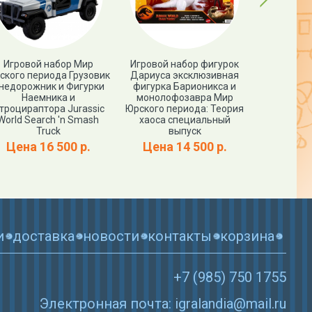
Игровой набор Мир
Игровой набор фигурок
Фигурк
ского периода Грузовик
Дариуса эксклюзивная
ПРОЦЕРАТО
недорожник и Фигурки
фигурка Барионикса и
World PR
Наемника и
монолофозавра Мир
троцираптора Jurassic
Юрского периода: Теория
Цена
World Search 'n Smash
хаоса специальный
Truck
выпуск
Цена 16 500 р.
Цена 14 500 р.
и
доставка
новости
контакты
корзина
+7 (985) 750 1755
Электронная почта: igralandia@mail.ru