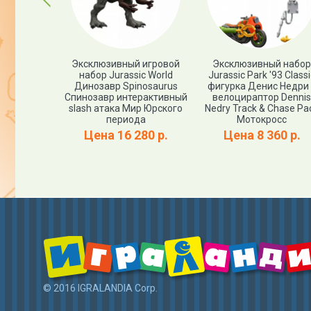
я фигурка
Эксклюзивный игровой
Эксклюзивный набор
nitolestes
набор Jurassic World
Jurassic Park '93 Classi
 периода
Динозавр Spinosaurus
фигурка Денис Недри
эммонд)
Спинозавр интерактивный
велоцираптор Dennis
assic World
slash атака Мир Юрского
Nedry Track & Chase Pa
й выпуск
периода
Мотокросс
00 р.
Цена 16 280 р.
Цена 8 360 р.
© 2016 IGRALANDIA Corp.