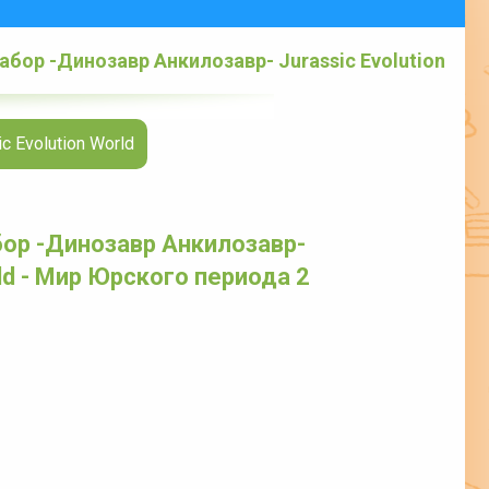
абор -Динозавр Анкилозавр- Jurassic Evolution
 Evolution World
бор -Динозавр Анкилозавр-
rld - Мир Юрского периода 2