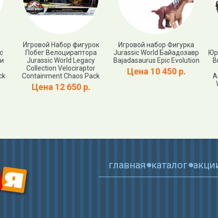
Игровой Набор фигурок
Игровой набор Фигурка
c
Побег Велоцираптора
Jurassic World Байадозавр
Юр
 и
Jurassic World Legacy
Bajadasaurus Epic Evolution
В
Collection Velociraptor
Цена 10 450 р.
ck
Containment Chaos Pack
А
Цена 12 650 р.
главная
каталог
акци