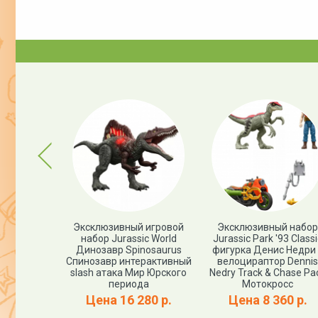
Previous
я фигурка
Эксклюзивный игровой
Эксклюзивный набор
nitolestes
набор Jurassic World
Jurassic Park '93 Classi
 периода
Динозавр Spinosaurus
фигурка Денис Недри
эммонд)
Спинозавр интерактивный
велоцираптор Dennis
assic World
slash атака Мир Юрского
Nedry Track & Chase Pa
й выпуск
периода
Мотокросс
00 р.
Цена 16 280 р.
Цена 8 360 р.