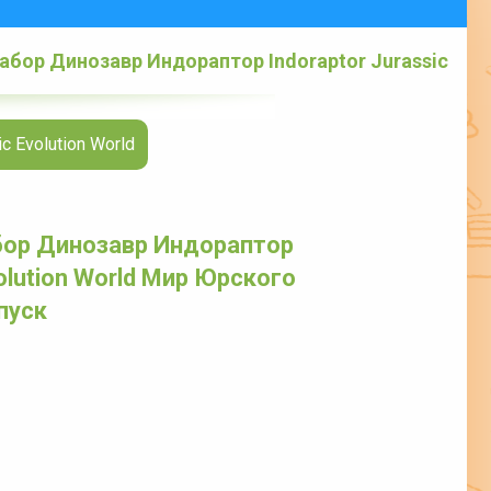
абор Динозавр Индораптор Indoraptor Jurassic
ск
 Evolution World
бор Динозавр Индораптор
volution World Мир Юрского
пуск