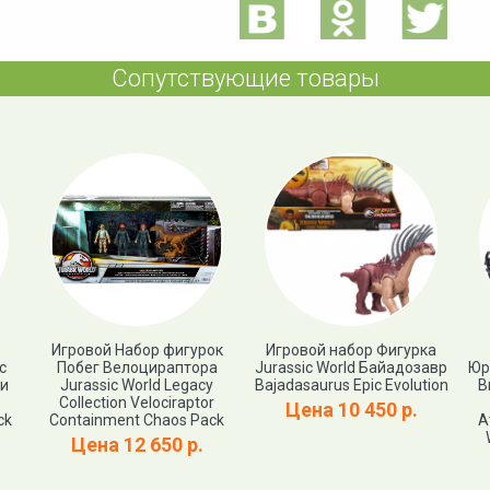
Сопутствующие товары
Игровой Набор фигурок
Игровой набор Фигурка
c
Побег Велоцираптора
Jurassic World Байадозавр
Юр
 и
Jurassic World Legacy
Bajadasaurus Epic Evolution
В
Collection Velociraptor
Цена 10 450 р.
ck
Containment Chaos Pack
А
Цена 12 650 р.