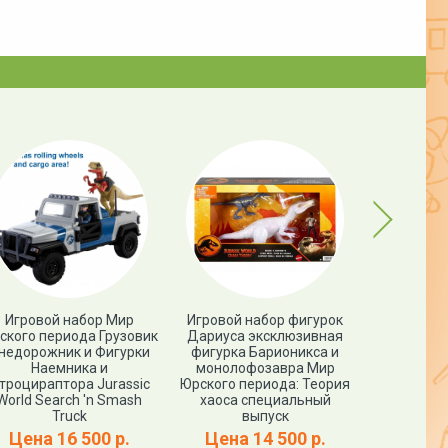
Next
Игровой набор Мир
Игровой набор фигурок
Фигурк
ского периода Грузовик
Дариуса эксклюзивная
ПРОЦЕРАТО
недорожник и Фигурки
фигурка Барионикса и
World PR
Наемника и
монолофозавра Мир
троцираптора Jurassic
Юрского периода: Теория
Цена
World Search 'n Smash
хаоса специальный
Truck
выпуск
Цена 16 500 р.
Цена 14 500 р.