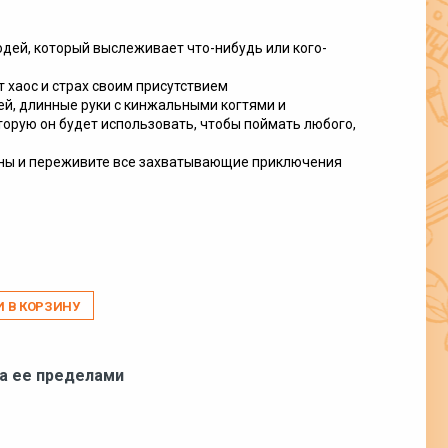
одей, который выслеживает что-нибудь или кого-
 хаос и страх своим присутствием
й, длинные руки с кинжальными когтями и
орую он будет использовать, чтобы поймать любого,
ны и переживите все захватывающие приключения
И В КОРЗИНУ
за ее пределами