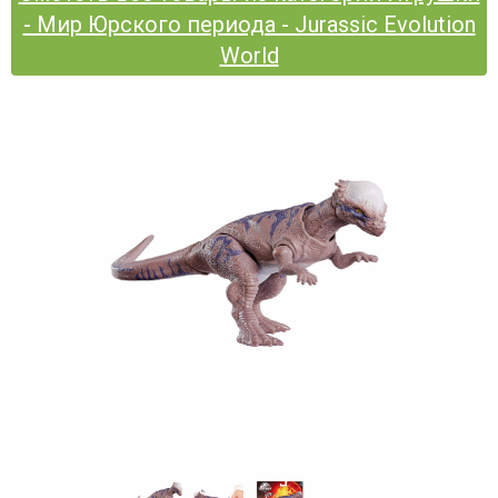
- Мир Юрского периода - Jurassic Evolution
World