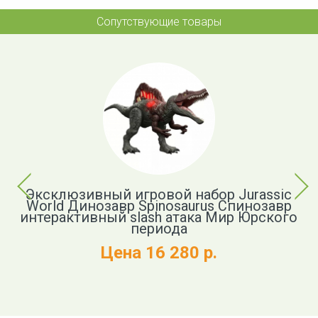
Сопутствующие товары
Previous
Next
Эксклюзивный игровой набор Jurassic
World Динозавр Spinosaurus Спинозавр
c
интерактивный slash атака Мир Юрского
в
периода
Цена 16 280 р.