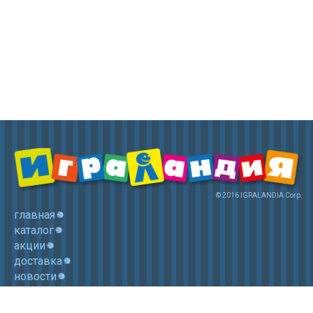
© 2016 IGRALANDIA Corp.
главная
каталог
акции
доставка
новости
контакты
корзина