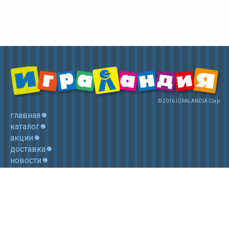
© 2016 IGRALANDIA Corp.
главная
каталог
акции
доставка
новости
контакты
корзина
+7 (985) 750 1755