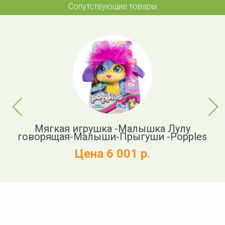
Сопутствующие товары
Previous
Next
Мягкая игрушка -Малышка Лулу
И
говорящая-Малыши-Прыгуши -Popples
Цена 6 001 р.