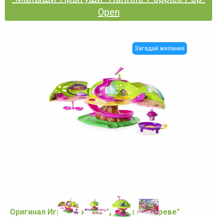
Open
Загадай желание
Оригинал Игровой набор "Домик на Дереве"