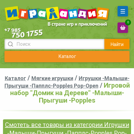
0
Найти
Каталог
/
/
Каталог
Мягкие игрушки
Игрушки -Малыши-
/
Игровой
Прыгуши -Папплс-Popples Pop-Open
набор "Домик на Дереве" -Малыши-
Прыгуши -Popples
Смотеть все товары из категории Игрушки
-Малыши-Прыгуши -Папплс-Popples Pop-