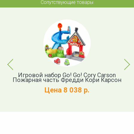
Сопутствующие товары
Previous
Next
Игровой набор Go! Go! Cory Carson
И
мя
Пожарная часть Фредди Кори Карсон
Цена 8 038 р.