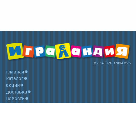
© 2016 IGRALANDIA Corp.
главная
каталог
акции
доставка
новости
контакты
корзина
+7 (985) 750 1755