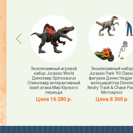
Previous
я фигурка
Эксклюзивный игровой
Эксклюзивный набор
nitolestes
набор Jurassic World
Jurassic Park '93 Classi
 периода
Динозавр Spinosaurus
фигурка Денис Недри
эммонд)
Спинозавр интерактивный
велоцираптор Dennis
assic World
slash атака Мир Юрского
Nedry Track & Chase Pa
й выпуск
периода
Мотокросс
00 р.
Цена 16 280 р.
Цена 8 360 р.