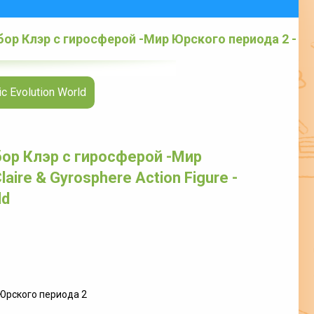
бор Клэр с гиросферой -Мир Юрского периода 2 -
orld
 Evolution World
бор Клэр с гиросферой -Мир
aire & Gyrosphere Action Figure -
ld
Юрского периода 2