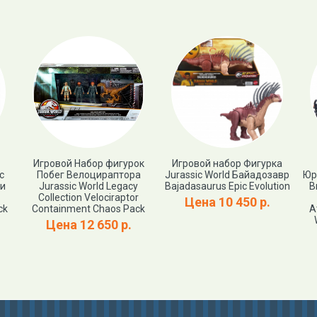
Игровой Набор фигурок
Игровой набор Фигурка
c
Побег Велоцираптора
Jurassic World Байадозавр
Юр
 и
Jurassic World Legacy
Bajadasaurus Epic Evolution
В
Collection Velociraptor
Цена 10 450 р.
ck
Containment Chaos Pack
А
Цена 12 650 р.