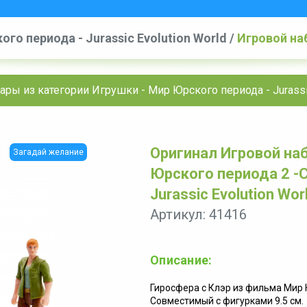
го периода - Jurassic Evolution World
/
Игровой на
ire & Gyrosphere Action Figure -Jurassic Evolution W
ары из категории Игрушки - Мир Юрского периода - Jurassic
Оригинал Игровой на
Загадай желание
Юрского периода 2 -Cl
Jurassic Evolution Wor
Артикул: 41416
Описание:
Гиросфера с Клэр из фильма Мир 
Совместимый с фигурками 9.5 см.