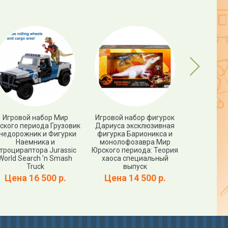
Next
Игровой набор Мир
Игровой набор фигурок
Фигурк
ского периода Грузовик
Дариуса эксклюзивная
ПРОЦЕРАТО
недорожник и Фигурки
фигурка Барионикса и
World PR
Наемника и
монолофозавра Мир
троцираптора Jurassic
Юрского периода: Теория
Цена
World Search 'n Smash
хаоса специальный
Truck
выпуск
Цена 16 500 р.
Цена 14 500 р.